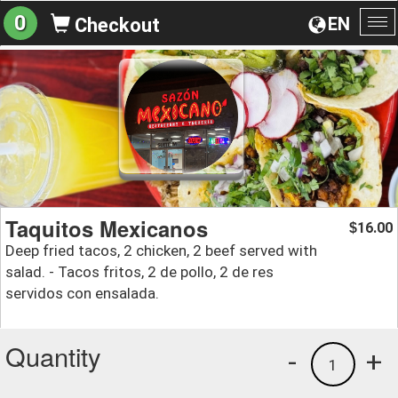
0
EN
Checkout
To
na
Taquitos Mexicanos
16.00
$
Deep fried tacos, 2 chicken, 2 beef served with
salad. - Tacos fritos, 2 de pollo, 2 de res
servidos con ensalada.
Quantity
-
+
1